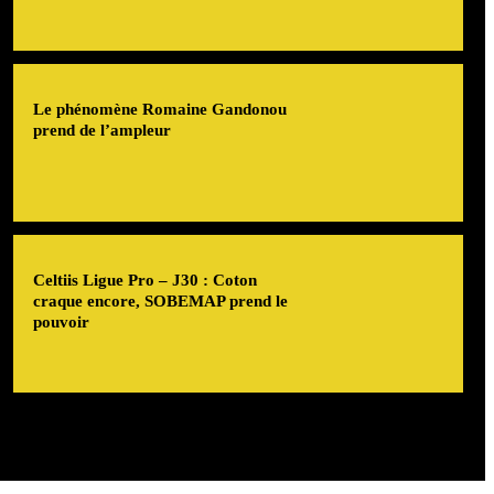
Le phénomène Romaine Gandonou
prend de l’ampleur
Celtiis Ligue Pro – J30 : Coton
craque encore, SOBEMAP prend le
pouvoir