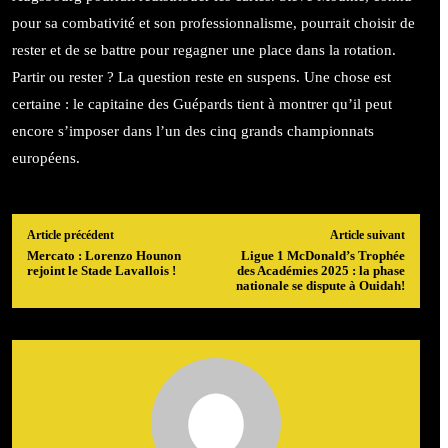
pour sa combativité et son professionnalisme, pourrait choisir de
rester et de se battre pour regagner une place dans la rotation.
Partir ou rester ? La question reste en suspens. Une chose est
certaine : le capitaine des Guépards tient à montrer qu’il peut
encore s’imposer dans l’un des cinq grands championnats
européens.
Article précédent
Article suivant
Mercato : Lorenzo Hounon
Ligue 1 McDonald’s Trophée
rejoint le Stade Lavallois !
des Académies 2025 : la phase
nationale se dispute à Ouidah!