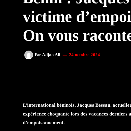
victime d’empo
On vous racont
Par
Adjao Ali
24 octobre 2024
FACEBOOK
TWI
PARTAGER
L’international béninois, Jacques Bessan, actuell
expérience choquante lors des vacances derniers au
d’empoisonnement.