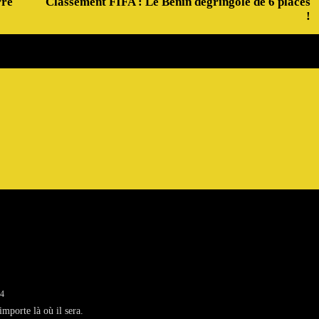
rre
Classement FIFA : Le Bénin dégringole de 6 places
!
54
importe là où il sera.