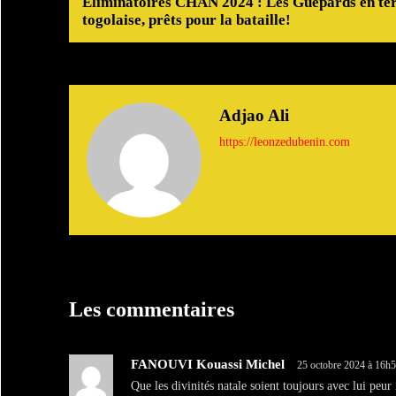
Éliminatoires CHAN 2024 : Les Guépards en te
togolaise, prêts pour la bataille!
Adjao Ali
https://leonzedubenin.com
Les commentaires
FANOUVI Kouassi Michel
25 octobre 2024 à 16h
Que les divinités natale soient toujours avec lui peur 