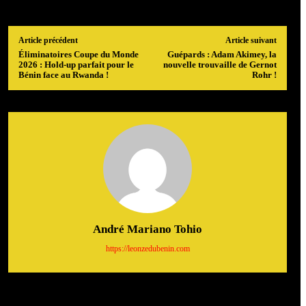
Article précédent
Article suivant
Éliminatoires Coupe du Monde
Guépards : Adam Akimey, la
2026 : Hold-up parfait pour le
nouvelle trouvaille de Gernot
Bénin face au Rwanda !
Rohr !
André Mariano Tohio
https://leonzedubenin.com