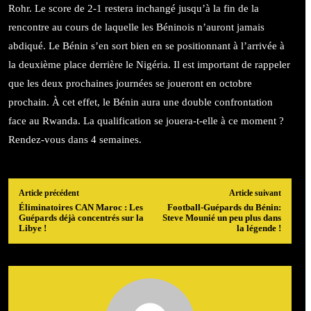
Rohr. Le score de 2-1 restera inchangé jusqu’à la fin de la
rencontre au cours de laquelle les Béninois n’auront jamais
abdiqué. Le Bénin s’en sort bien en se positionnant à l’arrivée à
la deuxième place derrière le Nigéria. Il est important de rappeler
que les deux prochaines journées se joueront en octobre
prochain. À cet effet, le Bénin aura une double confrontation
face au Rwanda. La qualification se jouera-t-elle à ce moment ?
Rendez-vous dans 4 semaines.
Article précédent
Article suivant
Éliminatoires CAN Maroc : Les
Football-Guépards du Bénin:
Guépards déjà concentrés sur la
Steve Mounié un peu plus dans
Libye !
la légende !