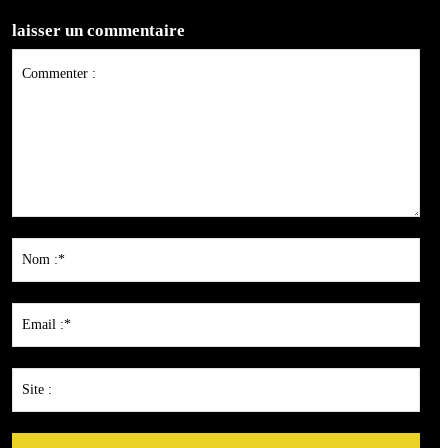
laisser un commentaire
Commenter
:
Nom
:*
Emai
:*
Site
: