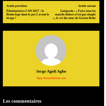
Article précédent
Article suivant
Éliminatoires CAN 2027 : le
Guépards : « Faire tous les
Bénin logé dans le pot 2 avant le
matchs dehors n’est pas simple
tirage !
», le cri du cœur de Gernot Rohr
Serge Agoli Agbo
https://leonzedubenin.com
Les commentaires