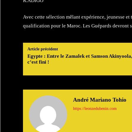
R.ADIGO
Avec cette sélection mêlant expérience, jeunesse et
qualification pour le Maroc. Les Guépards devront s
Article précédent
Egypte : Entre le Zamalek et Samson Akinyoola
c’est fini !
André Mariano Tohio
https://leonzedubenin.com