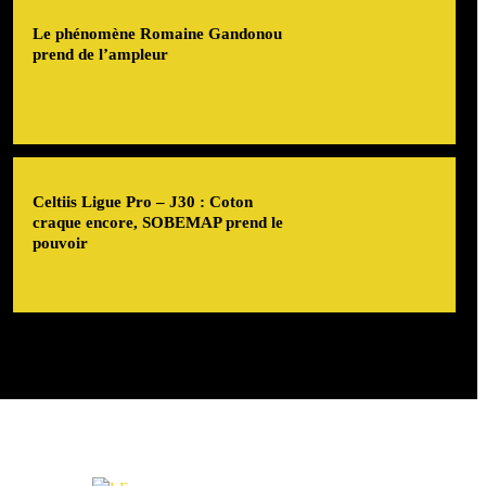
Le phénomène Romaine Gandonou
prend de l’ampleur
Celtiis Ligue Pro – J30 : Coton
craque encore, SOBEMAP prend le
pouvoir