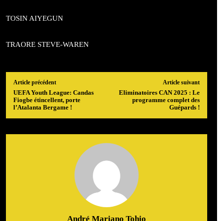
TOSIN AIYEGUN
TRAORE STEVE-WAREN
Article précédent
Article suivant
UEFA Youth League: Candas
Eliminatoires CAN 2025 : Le
Fiogbe étincellent, porte
programme complet des
l’Atalanta Bergame !
Guépards !
André Mariano Tohio