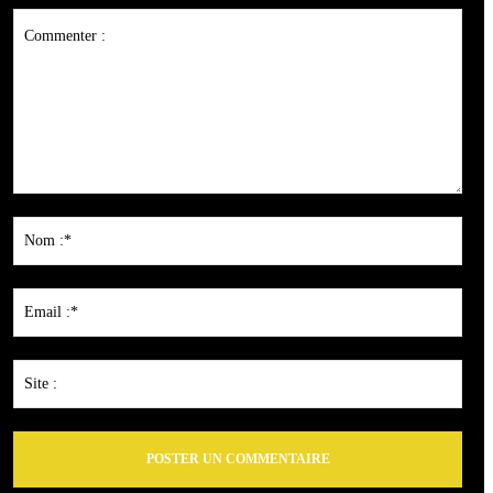
Commenter
:
Nom
:*
Emai
:*
Site
: