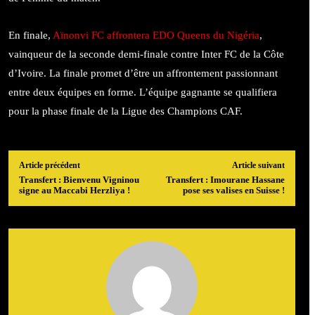
En finale,
Aïnonvi FC affrontera EDO Queens du Nigéria
,
vainqueur de la seconde demi-finale contre Inter FC de la Côte
d’Ivoire. La finale promet d’être un affrontement passionnant
entre deux équipes en forme. L’équipe gagnante se qualifiera
pour la phase finale de la Ligue des Champions CAF.
Article précédent
Article suivant
Transfert : Bienvenu Vigninou
Transfert : Imourane Hassane
signe au Maccabi Herzliya !
pose ses valises en Suisse !