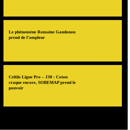
Le phénomène Romaine Gandonou
prend de l’ampleur
Celtiis Ligue Pro – J30 : Coton
craque encore, SOBEMAP prend le
pouvoir