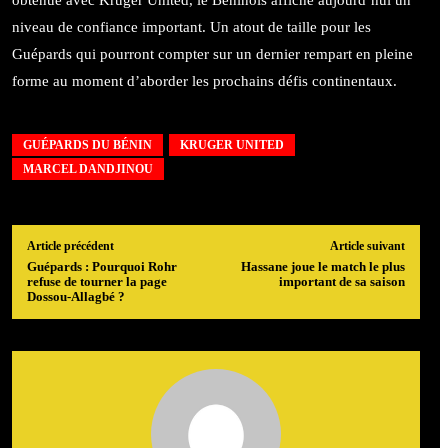
niveau de confiance important. Un atout de taille pour les
Guépards qui pourront compter sur un dernier rempart en pleine
forme au moment d’aborder les prochains défis continentaux.
GUÉPARDS DU BÉNIN
KRUGER UNITED
MARCEL DANDJINOU
Article précédent
Article suivant
Guépards : Pourquoi Rohr
Hassane joue le match le plus
refuse de tourner la page
important de sa saison
Dossou-Allagbé ?