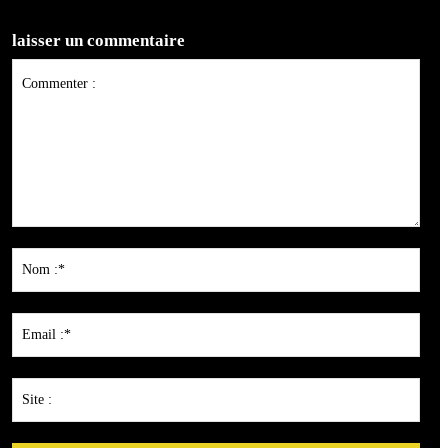
laisser un commentaire
Commenter
:
Nom
:*
Emai
:*
Site
: