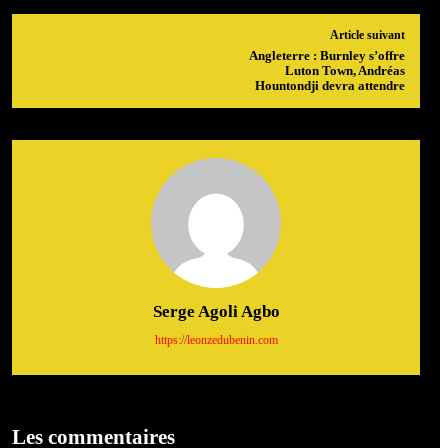
Article suivant
Angleterre : Burnley s’offre
Luton Town, Andréas
Hountondji devra attendre
Serge Agoli Agbo
https://leonzedubenin.com
Les commentaires