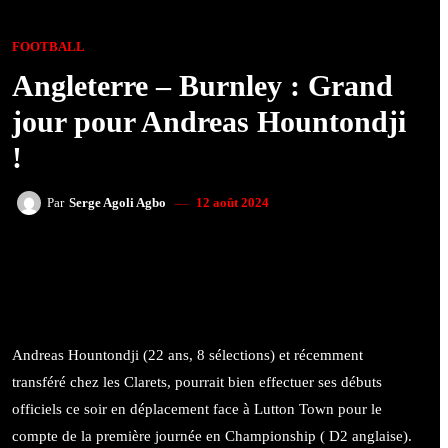
FOOTBALL
Angleterre – Burnley : Grand
jour pour Andreas Hountondji
!
12 août 2024
Par
Serge Agoli Agbo
FACEBOOK
TWITTER
WHATSAPP
Andreas Hountondji (22 ans, 8 sélections) et récemment
transféré chez les Clarets, pourrait bien effectuer ses débuts
officiels ce soir en déplacement face à Lutton Town pour le
compte de la première journée en Championship ( D2 anglaise).