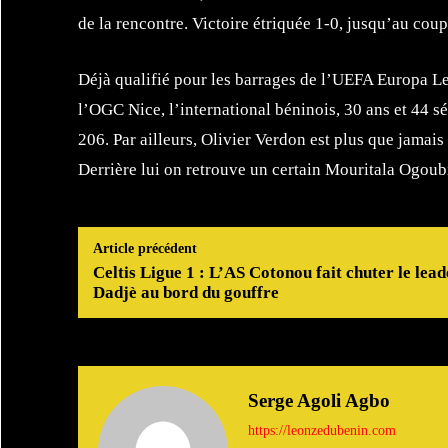
de la rencontre. Victoire étriquée 1-0, jusqu’au coup 
Déjà qualifié pour les barrages de l’UEFA Europa Le
l’OGC Nice, l’international béninois, 30 ans et 44 s
206. Par ailleurs, Olivier Verdon est plus que jamais 
Derrière lui on retrouve un certain Mouritala Ogoub
Article précédent
Celtis Ligue 1 : L’AS Cotonou fait chuter le lead
Dadjè au bord du gouffre
Serge Agoli Agbo
https://leonzedubenin.com