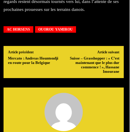
regards restent désormais tournés vers lui, dans l’attente de ses
prochaines prouesses sur les terrains danois.
AC HORSENS
OUOROU YAMIROU
Article précédent
Article suivant
Mercato : Andreas Hountondji
Suisse – Grasshopper : « C’est
en route pour la Belgique
maintenant que le plus dur
commence ! », Hassane
Imourane