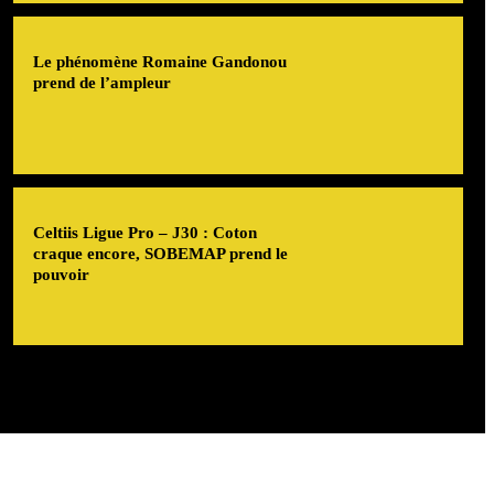
Le phénomène Romaine Gandonou
prend de l’ampleur
Celtiis Ligue Pro – J30 : Coton
craque encore, SOBEMAP prend le
pouvoir