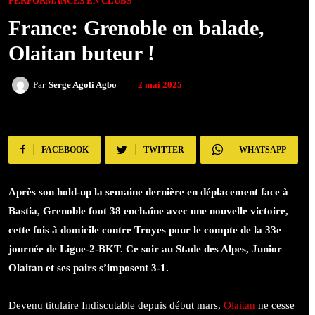
PERFORMANCES EN CLUBS
France: Grenoble en balade,
Olaitan buteur !
2 mai 2025
Par
Serge Agoli Agbo
FACEBOOK
TWITTER
WHATSAPP
Après son hold-up la semaine dernière en déplacement face à
Bastia, Grenoble foot 38 enchaîne avec une nouvelle victoire,
cette fois à domicile contre Troyes pour le compte de la 33e
journée de Ligue-2-BKT. Ce soir au Stade des Alpes, Junior
Olaitan et ses pairs s’imposent 3-1.
Devenu titulaire Indiscutable depuis début mars,
Olaitan
ne cesse