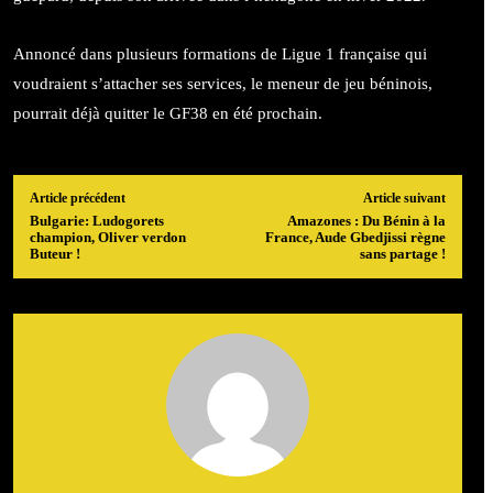
Annoncé dans plusieurs formations de Ligue 1 française qui
voudraient s’attacher ses services, le meneur de jeu béninois,
pourrait déjà quitter le GF38 en été prochain.
Article précédent
Article suivant
Bulgarie: Ludogorets
Amazones : Du Bénin à la
champion, Oliver verdon
France, Aude Gbedjissi règne
Buteur !
sans partage !