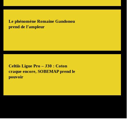
Le phénomène Romaine Gandonou
prend de l’ampleur
Celtiis Ligue Pro – J30 : Coton
craque encore, SOBEMAP prend le
pouvoir