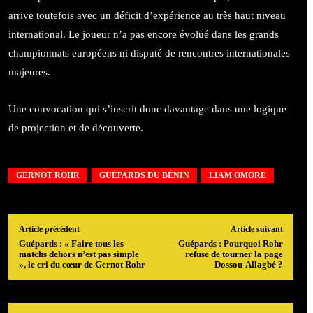
arrive toutefois avec un déficit d’expérience au très haut niveau
international. Le joueur n’a pas encore évolué dans les grands
championnats européens ni disputé de rencontres internationales
majeures.
Une convocation qui s’inscrit donc davantage dans une logique
de projection et de découverte.
GERNOT ROHR
GUÉPARDS DU BÉNIN
LIAM OMORE
Article précédent
Article suivant
Guépards : « Faire tous les
Guépards : Pourquoi Rohr
matchs dehors n’est pas simple
refuse de tourner la page
», le cri du cœur de Gernot Rohr
Dossou-Allagbé ?