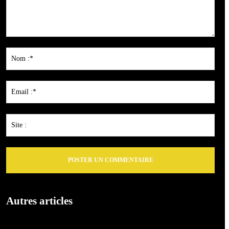
Commenter
:
Nom
:*
Emai
:*
Site
:
Autres articles