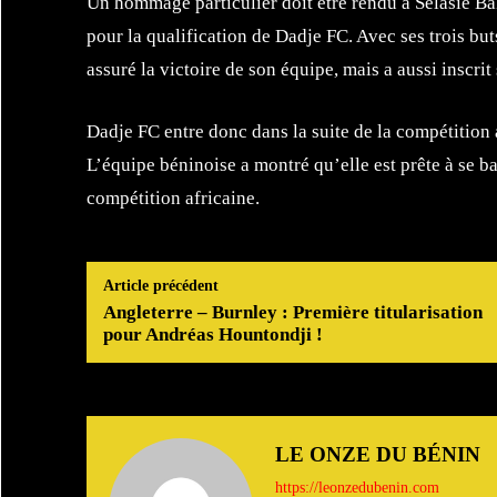
Un hommage particulier doit être rendu à Selasie Bak
pour la qualification de Dadje FC. Avec ses trois bu
assuré la victoire de son équipe, mais a aussi inscrit
Dadje FC entre donc dans la suite de la compétition
L’équipe béninoise a montré qu’elle est prête à se ba
compétition africaine.
Article précédent
Angleterre – Burnley : Première titularisation
pour Andréas Hountondji !
LE ONZE DU BÉNIN
https://leonzedubenin.com