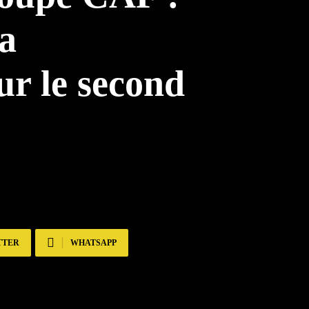
a
ur le second
TTER
WHATSAPP