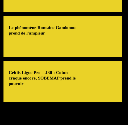
Le phénomène Romaine Gandonou
prend de l’ampleur
Celtiis Ligue Pro – J30 : Coton
craque encore, SOBEMAP prend le
pouvoir