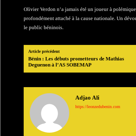
Olivier Verdon n’a jamais été un joueur à polémiques
profondément attaché à la cause nationale. Un dévo
le public béninois.
Article précédent
Bénin : Les débuts prometteurs de Mathias
Deguenon à l’AS SOBEMAP
Adjao Ali
https://leonzedubenin.com